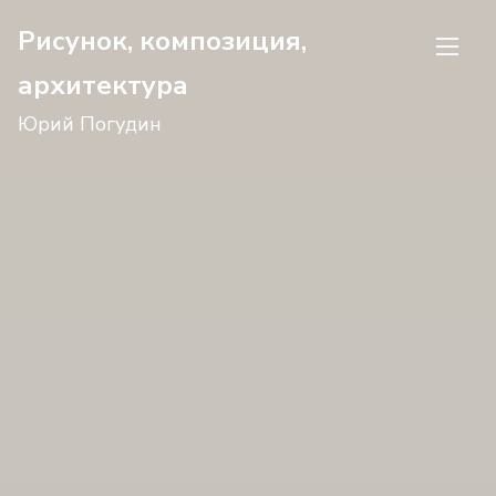
Перейти
Рисунок, композиция,
к
архитектура
содержимому
Юрий Погудин