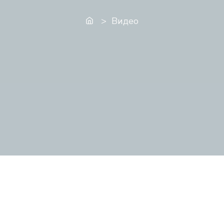
Главная
> Видео
https://vk.com/video/@artsyntez/all
Мастер-класс «Наброски пером и тушью